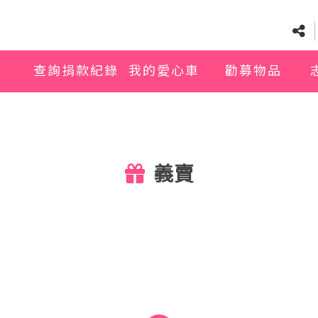
查詢捐款紀錄
我的愛心車
勸募物品
義賣