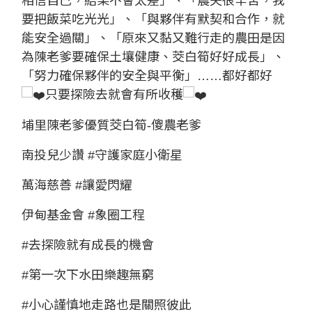
相信自己，結果不會太差」、「農夫很辛苦，我
要把飯菜吃光光」、「與夥伴有默契和合作，就
能安全過關」、「原來又黏又難行走的農田是因
為陳老爹要確保土壤健康、茭白筍好好成長」、
「努力確保夥伴的安全與平衡」……都好都好
只要探險去就會有所收穫
埔里陳老爹優質茭白筍-傻農老爹
南投兒少讚
#守護家庭小衛星
萬海慈善
#讓愛閃耀
伊甸基金會
#象圈工程
#去探險就有成長的機會
#第一次下水田樂趣無窮
#小心謹慎地走路也是關照彼此