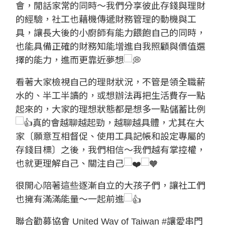
會，閒話家常的同時～我們分享彼此存錢與理財
的經驗，社工也藉機傳遞財務管理的動機與工
具，讓長大後的小廚師有能力餵飽自己的同時，
也能具備正確的財務知能增進自我照顧與價值選
擇的能力，進而更靠近夢想
看著大家檢視自己的理財狀況，不管是領全職薪
水的、半工半讀的，或想辦法再把生活費存一點
起來的，大家的理想狀態都是想多一點儲蓄比例
真的會越聊越起勁，越聊越具體，尤其在大
家〔願意互相督促、使用工具記帳和設定專屬的
存錢目標〕之後，我們相信～我們越有掌控權，
也就更理解自己、關注自己
很開心陪著這些逐漸自立的大孩子們，讓社工們
也擁有滿滿能量～一起前進
聯合勸募協會 United Way of Taiwan
#讓愛串門